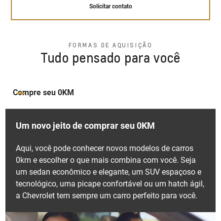
Solicitar contato
Solicitar contato
Solicitar contato
Bancos ajustáveis e com
pacote oferece uma dianteira grandiosa que transmite
densidade variável
Sistema de permanência
uma sensação de amplitude, um novo friso de porta
em faixa
lateral elegantemente desenhado para proporcionar
Suspensão otimizada pronta
FORMAS DE AQUISIÇÃO
exclusividade, um interior com novos tapetes de visual
para enfrentar qualquer tipo
Tudo pensado para você
Isolamento acústico
Ao identificar desvios, além de alertar o motorista,
de terreno
marcantes, e uma traseira repleta de inovações.
reforçado
corrige suavemente a trajetória do veículo,
garantindo segurança e precisão.
Solicitar contato
Solicitar contato
Compre seu 0KM
Solicitar contato
Um novo jeito de comprar seu 0KM
Aqui, você pode conhecer novos modelos de carros
0km e escolher o que mais combina com você. Seja
Alerta de tráfego cruzado
um sedan econômico e elegante, um SUV espaçoso e
traseiro
tecnológico, uma picape confortável ou um hatch ágil,
a Chevrolet tem sempre um carro perfeito para você.
Composta por sensores e uma câmera, esta
tecnologia alerta o motorista sempre que detectar