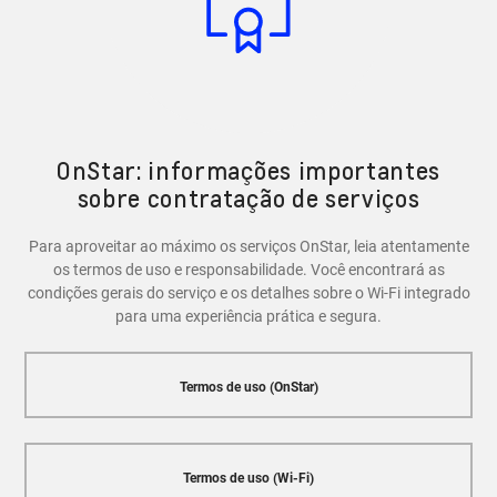
recursos de segurança, como a capacidade de bloquear
e desbloquear as portas do veículo, localizar o carro em
caso de roubo e entrar em contato com a Central
OnStar em caso de emergência.
OnStar: informações importantes
sobre contratação de serviços
Para aproveitar ao máximo os serviços OnStar, leia atentamente
os termos de uso e responsabilidade. Você encontrará as
condições gerais do serviço e os detalhes sobre o Wi-Fi integrado
para uma experiência prática e segura.
Termos de uso (OnStar)
Termos de uso (Wi-Fi)